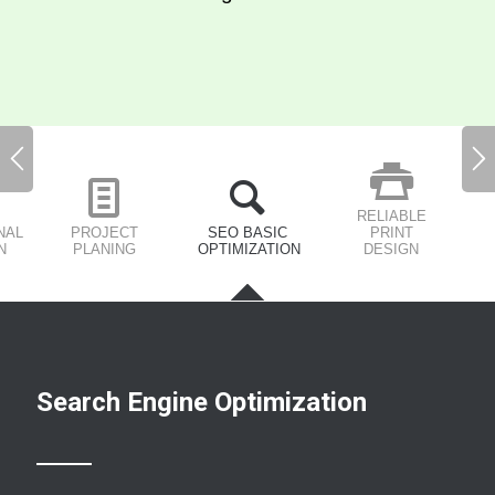
RELIABLE
NAL
PROJECT
SEO BASIC
PRINT
N
PLANING
OPTIMIZATION
DESIGN
Search Engine Optimization