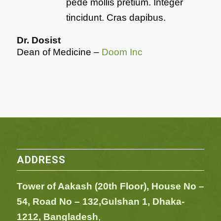
pede mollis pretium. Integer
tincidunt. Cras dapibus.
Dr. Dosist
Dean of Medicine
–
Doom Inc
ADDRESS
Tower of Aakash (20th Floor), House No –
54,
Road No – 132,
Gulshan 1, Dhaka-
1212, Bangladesh
,